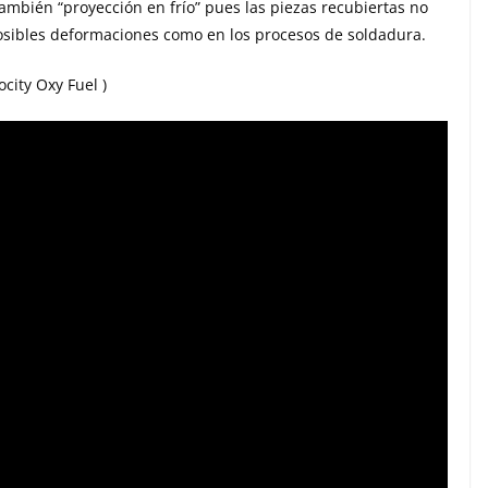
mbién “proyección en frío” pues las piezas recubiertas no
posibles deformaciones como en los procesos de soldadura.
city Oxy Fuel )