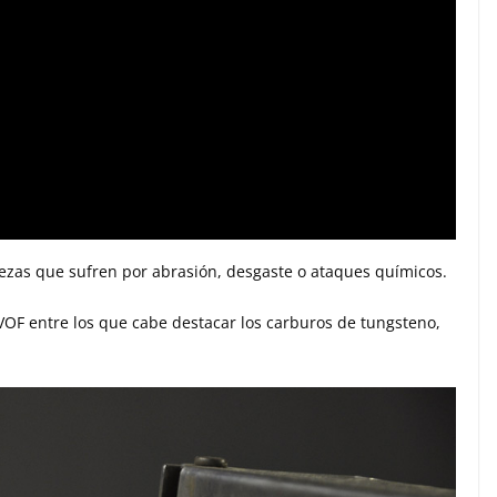
piezas que sufren por abrasión, desgaste o ataques químicos.
OF entre los que cabe destacar los carburos de tungsteno,