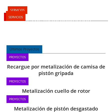
SERVICIOS
SERVICIOS
SERVICIOS
Servicios
SERVICIOS
SERVICIOS
Cojinetes de metal antifricción
Proyección por hilo (Metalización)
Proyección por alta velocidad (H.V.O.F)
Control de calidad
Mecanizados de precisión
Últimos Proyectos
PROYECTOS
Recargue por metalización de camisa de
pistón gripada
PROYECTOS
Metalización cuello de rotor
PROYECTOS
Metalización de pistón desgastado