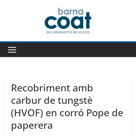
Skip
to
content
Recobriment amb
carbur de tungstè
(HVOF) en corró Pope de
paperera