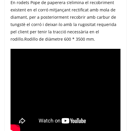
En rodets Pope de paperera s’elimina el recobriment
existent en el corró mitjançant rectificat amb mola de
diamant, per a posteriorment recobrir amb carbur de
tungstè el corró i deixar-lo amb la rugositat requerida
pel client per tenir la tracció necessària en el
rodillo.Rodillo de diàmetre 600 * 3500 mm.