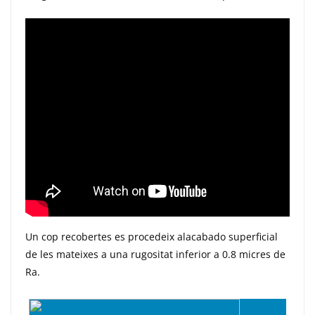
Un cop recobertes es procedeix alacabado superficial
de les mateixes a una rugositat inferior a 0.8 micres de
Ra.